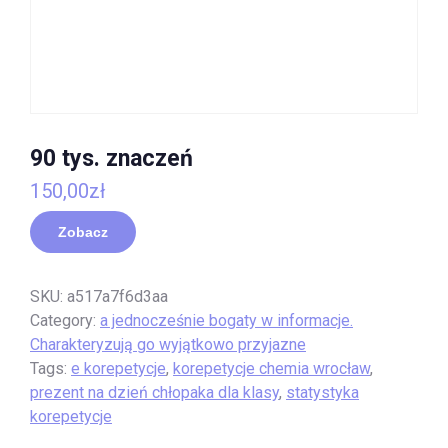
90 tys. znaczeń
150,00
zł
Zobacz
SKU:
a517a7f6d3aa
Category:
a jednocześnie bogaty w informacje.
Charakteryzują go wyjątkowo przyjazne
Tags:
e korepetycje
,
korepetycje chemia wrocław
,
prezent na dzień chłopaka dla klasy
,
statystyka
korepetycje