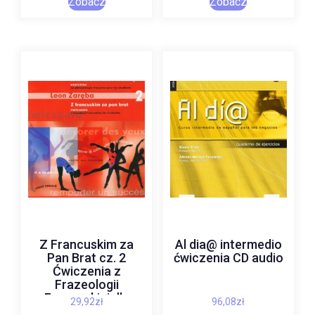
Zobacz
Zobacz
Z Francuskim za
Al dia@ intermedio
Pan Brat cz. 2
ćwiczenia CD audio
Ćwiczenia z
Frazeologii
Francuskiej dla
29,92
zł
96,08
zł
studentów