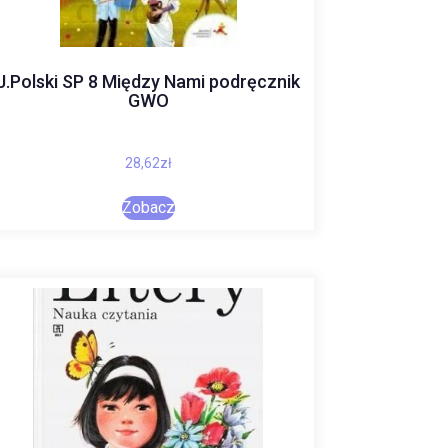
J.Polski SP 8 Między Nami podręcznik
GWO
28,62
zł
Zobacz