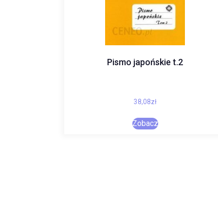
Pismo japońskie t.2
38,08
zł
Zobacz