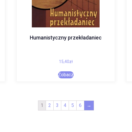
Humanistyczny przekładaniec
15,40
zł
Zobacz
1
2
3
4
5
6
→