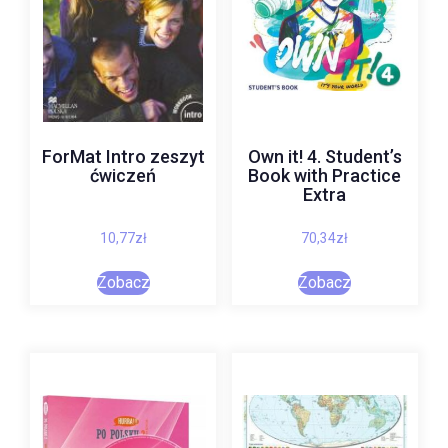
ForMat Intro zeszyt
Own it! 4. Student’s
ćwiczeń
Book with Practice
Extra
10,77
zł
70,34
zł
Zobacz
Zobacz