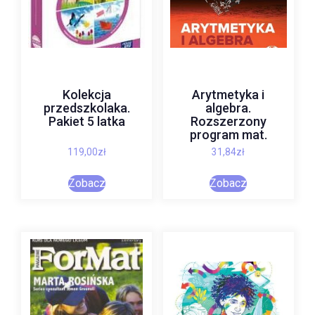
Kolekcja
Arytmetyka i
przedszkolaka.
algebra.
Pakiet 5 latka
Rozszerzony
program mat.
119,00
zł
31,84
zł
Zobacz
Zobacz