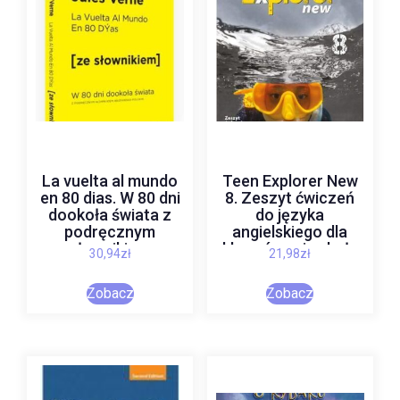
La vuelta al mundo
Teen Explorer New
en 80 dias. W 80 dni
8. Zeszyt ćwiczeń
dookoła świata z
do języka
podręcznym
angielskiego dla
słownikiem
klasy ósmej szkoły
30,94
zł
21,98
zł
hiszpańsko-polskim
podstawowej
– Verne Jules
Zobacz
Zobacz