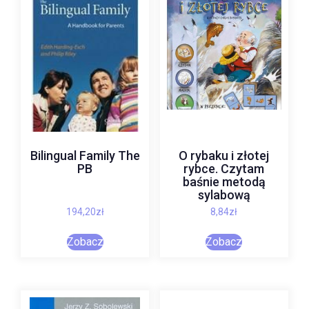
Bilingual Family The
O rybaku i złotej
PB
rybce. Czytam
baśnie metodą
sylabową
194,20
zł
8,84
zł
Zobacz
Zobacz