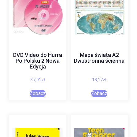
DVD Video do Hurra
Mapa świata A2
Po Polsku 2 Nowa
Dwustronna ścienna
Edycja
37,91
zł
18,17
zł
Zobacz
Zobacz