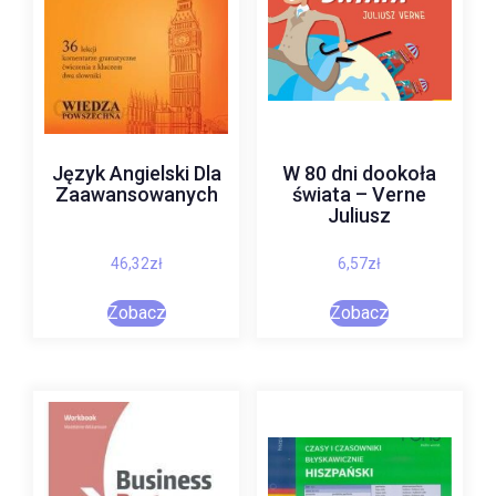
Język Angielski Dla
W 80 dni dookoła
Zaawansowanych
świata – Verne
Juliusz
46,32
zł
6,57
zł
Zobacz
Zobacz