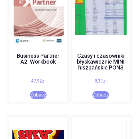
Business Partner
Czasy i czasowniki
A2. Workbook
błyskawicznie MINI
hiszpańskie PONS
47,92
zł
8,33
zł
Zobacz
Zobacz