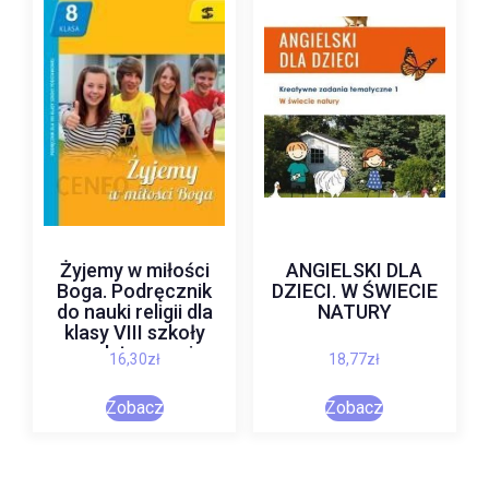
Żyjemy w miłości
ANGIELSKI DLA
Boga. Podręcznik
DZIECI. W ŚWIECIE
do nauki religii dla
NATURY
klasy VIII szkoły
podstawowej
16,30
zł
18,77
zł
Zobacz
Zobacz