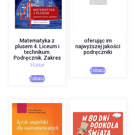
Matematyka z
oferując im
plusem 4. Liceum i
najwyższej jakości
technikum.
podręczniki
Podręcznik. Zakres
rozszerzony
35,66
zł
Zobacz
Zobacz