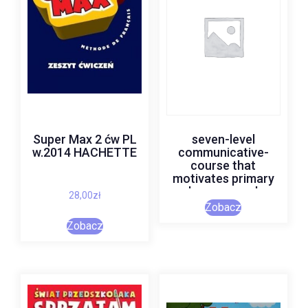
Super Max 2 ćw PL
seven-level
w.2014 HACHETTE
communicative-
course that
motivates primary
learners and
28,00
zł
supports teachers
Zobacz
Zobacz