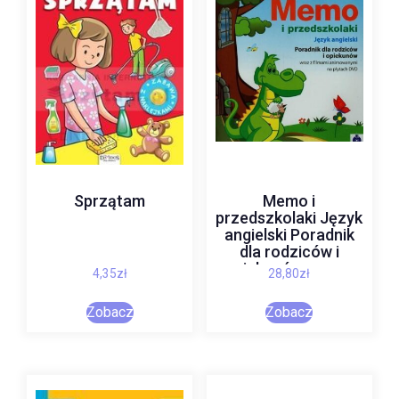
Sprzątam
Memo i
przedszkolaki Język
angielski Poradnik
dla rodziców i
opiekunów wraz z
4,35
zł
28,80
zł
filmami
animowanymi na
Zobacz
Zobacz
płytach DVD