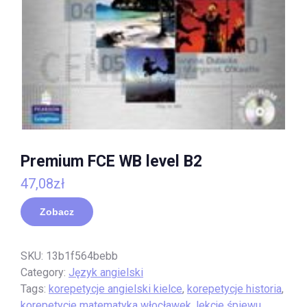
Premium FCE WB level B2
47,08
zł
Zobacz
SKU:
13b1f564bebb
Category:
Język angielski
Tags:
korepetycje angielski kielce
,
korepetycje historia
,
korepetycje matematyka włocławek
,
lekcje śpiewu