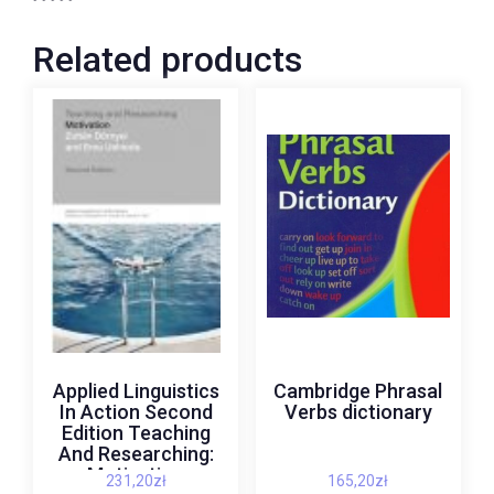
Related products
Applied Linguistics
Cambridge Phrasal
In Action Second
Verbs dictionary
Edition Teaching
And Researching:
Motivation
231,20
zł
165,20
zł