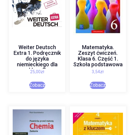
Weiter Deutsch
Matematyka.
Extra 1. Podręcznik
Zeszyt ćwiczeń.
do języka
Klasa 6. Część 1.
niemieckiego dla
Szkoła podstawowa
klasy 7
25,00
zł
3,54
zł
Zobacz
Zobacz