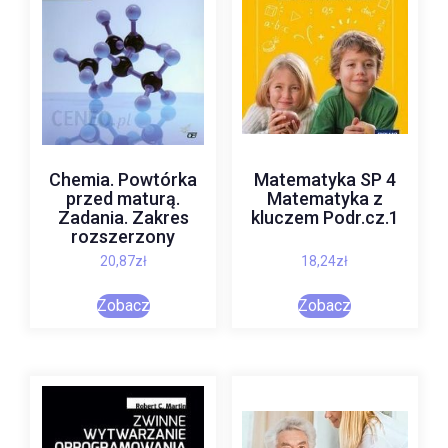
Chemia. Powtórka
Matematyka SP 4
przed maturą.
Matematyka z
Zadania. Zakres
kluczem Podr.cz.1
rozszerzony
20,87
zł
18,24
zł
Zobacz
Zobacz