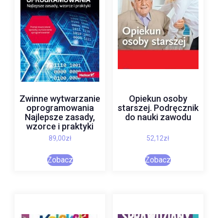
Zwinne wytwarzanie
Opiekun osoby
oprogramowania
starszej. Podręcznik
Najlepsze zasady,
do nauki zawodu
wzorce i praktyki
89,00
zł
52,12
zł
Zobacz
Zobacz