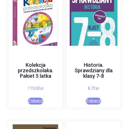
Kolekcja
Historia.
przedszkolaka.
Sprawdziany dla
Pakiet 5 latka
klasy 7-8
119,00
zł
8,73
zł
Zobacz
Zobacz