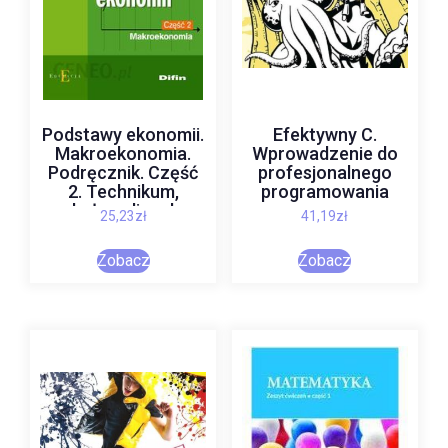
Podstawy ekonomii.
Efektywny C.
Makroekonomia.
Wprowadzenie do
Podręcznik. Część
profesjonalnego
2. Technikum,
programowania
szkoła policealna
25,23
zł
41,19
zł
Zobacz
Zobacz