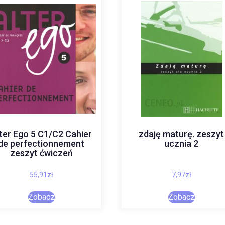
ter Ego 5 C1/C2 Cahier
zdaję maturę. zeszyt
de perfectionnement
ucznia 2
zeszyt ćwiczeń
55,91
zł
7,97
zł
Zobacz
Zobacz