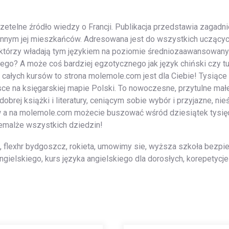
zetelne źródło wiedzy o Francji. Publikacja przedstawia zagadnie
iennym jej mieszkańców. Adresowana jest do wszystkich uczącyc
, którzy władają tym językiem na poziomie średniozaawansowa
go? A może coś bardziej egzotycznego jak język chiński czy tur
całych kursów to strona molemole.com jest dla Ciebie! Tysiące
e na księgarskiej mapie Polski. To nowoczesne, przytulne małe 
dobrej książki i literatury, ceniącym sobie wybór i przyjazne, n
w a na molemole.com możecie buszować wśród dziesiątek tysię
niemalże wszystkich dziedzin!
 flexhr bydgoszcz, rokieta, umowimy sie, wyższa szkoła bezpie
 angielskiego, kurs języka angielskiego dla dorosłych, korepetyc