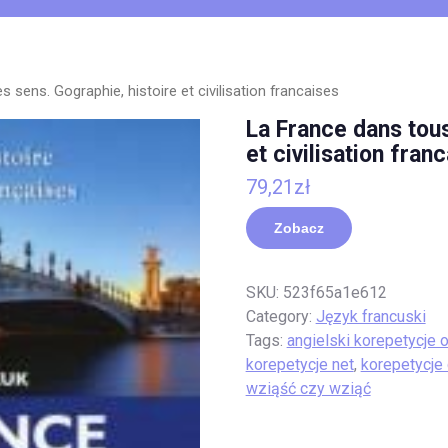
 sens. Gographie, histoire et civilisation francaises
La France dans tous
et civilisation fran
79,21
zł
Zobacz
SKU:
523f65a1e612
Category:
Język francuski
Tags:
angielski korepetycje o
korepetycje net
,
korepetycje
wziąść czy wziąć