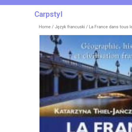
Skip
to
Carpstyl
content
Home
/
Język francuski
/ La France dans tous les