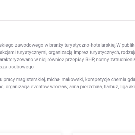
lskiego zawodowego w branży turystyczno-hotelarskiej.W publika
rakcjami turystycznymi, organizacją imprez turystycznych, rodzaj
harakteryzowano w niej również przepisy BHP, normy zatrudnien
iusza osobowego.
iu pracy magisterskiej, michał makowski, korepetycje chemia gda
ne, organizacja eventów wrocław, anna pierzchała, harbuz, liga 