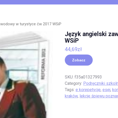
zawodowy w turystyce ćw 2017 WSiP
Język angielski za
WSiP
44,69
zł
Zobacz
SKU:
f35a01327993
Category:
Podręczniki szkol
Tags:
e korepetycje
,
esej
,
ko
kraków
,
lekcje śpiewu pozna