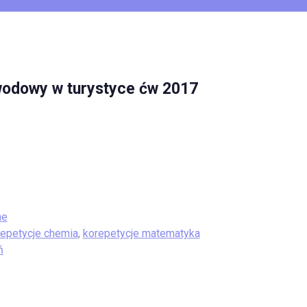
wodowy w turystyce ćw 2017
ne
repetycje chemia
,
korepetycje matematyka
ń