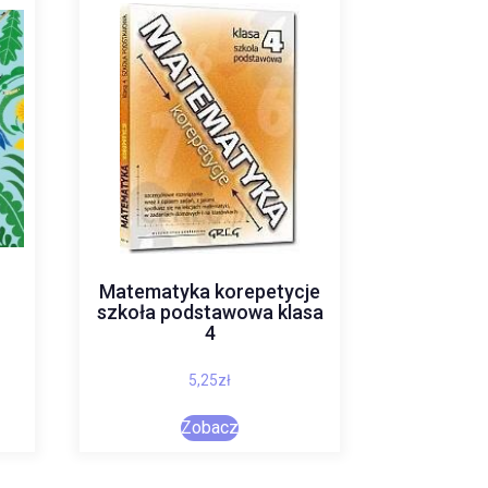
1
Matematyka korepetycje
szkoła podstawowa klasa
4
5,25
zł
Zobacz