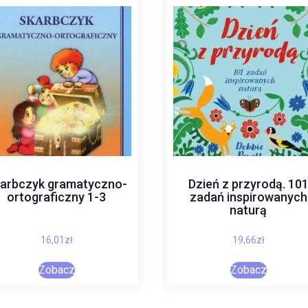
arbczyk gramatyczno-
Dzień z przyrodą. 10
ortograficzny 1-3
zadań inspirowanych
naturą
16,01
zł
19,66
zł
Zobacz
Zobacz